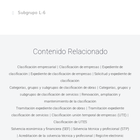
autoedición.
72313000-2 Servicios de recogida de datos.
79551000-1 Servicios de mecanografía.
79320000-3 Servicios de encuestas de opinión pública.
79950000-8 Servicios de organización de exposiciones, ferias y
Subgrupo L-6
79560000-7 Servicios de archivo.
79342310-9 Servicios de encuesta a clientes.
congresos.
79570000-0 Servicios de recopilación de listas de direcciones y
79952000-2 Servicios de eventos.
98341120-2 Servicios de portería.
servicios de envío por correo.
79956000-0 Servicios de organización de ferias y exposiciones.
98341130-5 Servicios de conserjería.
79571000-7 Servicios de envío por correo.
Contenido Relacionado
Clasificación empresarial
|
Clasificación de empresas
|
Expediente de
clasificación
|
Expediente de clasificación de empresas
|
Solicitud y expediente de
clasificación
Categorías, grupos y subgrupos de clasificación de obras
|
Categorías, grupos y
subgrupos de clasificación de servicios
|
Renovación, ampliación y
mantenimiento de la clasificación
Tramitación expediente clasificación de obras
|
Tramitación expediente
clasificación de servicios
|
Clasificación unión temporal de empresas (UTE)
|
Clasificación de UTES
Solvencia económica y financiera (SEF)
|
Solvencia técnica y profesional (STP)
|
Acreditación de la solvencia técnica y profesional
|
Registre electronic