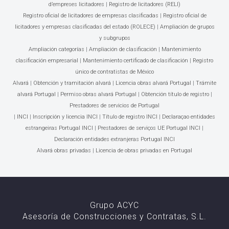
d’empreses licitadores
|
Registro de licitadores (RELI)
Registro oficial de licitadores de empresas clasificadas
|
Registro oficial de
licitadores y empresas clasificadas del estado (ROLECE)
|
Ampliación de grupos
y subgrupos
Ampliación categorías
|
Ampliación de clasificación
|
Mantenimiento
clasificación empresarial
|
Mantenimiento certificado de clasificación
|
Registro
único de contratistas de México
Alvará
|
Obtención y tramitación alvará
|
Licencia obras alvará Portugal
|
Trámite
alvará Portugal
|
Permiso obras alvará Portugal
|
Obtención título de registro
|
Prestadores de servicios de Portugal
|
INCI
|
Inscripción y licencia INCI
|
Título de registro INCI
|
Declaraçao entidades
estrangeiras Portugal INCI
|
Prestadores de serviços UE Portugal INCI
|
Declaración entidades extranjeras Portugal INCI
Alvará obras privadas
|
Licencia de obras privadas en Portugal
Grupo ACYC
Asesoría de Construcciones y Contratas, S.L.